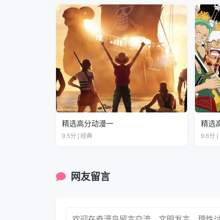
精选高分动漫一
精选
9.5分 | 经典
9.6分 
网友留言