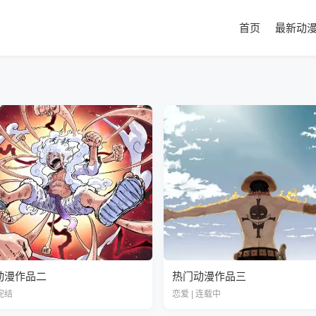
首页
最新动
动漫作品二
热门动漫作品三
 完结
恋爱 | 连载中