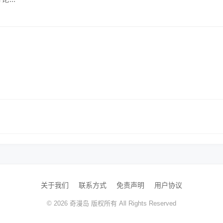
关于我们
联系方式
免责声明
用户协议
© 2026 奇漫岛 版权所有 All Rights Reserved